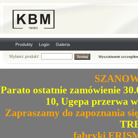
Produkty
Login
Galeria
Wybierz produkt:
Wyszukiwanie szczegółow
SZANOWN
Parato ostatnie zamówienie 30.0
10, Ugepa przerwa w
Zapraszamy do zapoznania się
TRE
fabryki ERIS