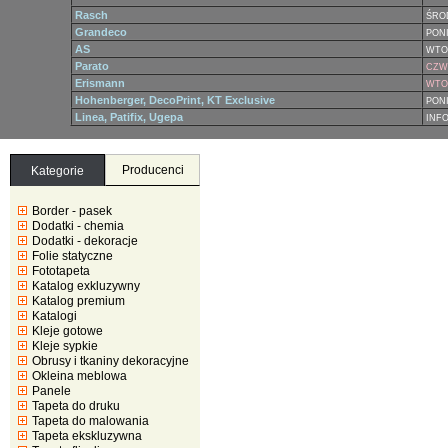
Rasch
ŚRO
Grandeco
PONI
AS
WTO
Parato
CZWA
Erismann
WTOR
Hohenberger, DecoPrint, KT Exclusive
PONI
Linea, Patifix, Ugepa
INF
Producenci
Kategorie
Border - pasek
Dodatki - chemia
Dodatki - dekoracje
Folie statyczne
Fototapeta
Katalog exkluzywny
Katalog premium
Katalogi
Kleje gotowe
Kleje sypkie
Obrusy i tkaniny dekoracyjne
Okleina meblowa
Panele
Tapeta do druku
Tapeta do malowania
Tapeta ekskluzywna