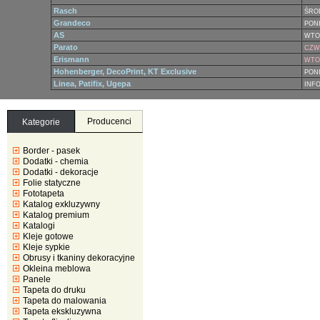
Rasch
ŚRO
Grandeco
PONI
AS
WTO
Parato
CZWA
Erismann
WTOR
Hohenberger, DecoPrint, KT Exclusive
PONI
Linea, Patifix, Ugepa
INF
Producenci
Kategorie
Border - pasek
Dodatki - chemia
Dodatki - dekoracje
Folie statyczne
Fototapeta
Katalog exkluzywny
Katalog premium
Katalogi
Kleje gotowe
Kleje sypkie
Obrusy i tkaniny dekoracyjne
Okleina meblowa
Panele
Tapeta do druku
Tapeta do malowania
Tapeta ekskluzywna