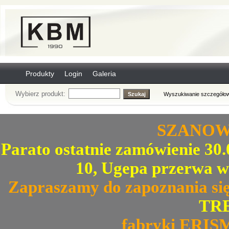
Produkty
Login
Galeria
Wybierz produkt:
Wyszukiwanie szczegółow
SZANOWN
Parato ostatnie zamówienie 30.0
10, Ugepa przerwa w
Zapraszamy do zapoznania się
TRE
fabryki ERIS