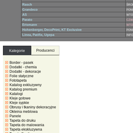
Rasch
ŚRO
Grandeco
PONI
AS
WTO
Parato
CZWA
Erismann
WTOR
Hohenberger, DecoPrint, KT Exclusive
PONI
Linea, Patifix, Ugepa
INF
Producenci
Kategorie
Border - pasek
Dodatki - chemia
Dodatki - dekoracje
Folie statyczne
Fototapeta
Katalog exkluzywny
Katalog premium
Katalogi
Kleje gotowe
Kleje sypkie
Obrusy i tkaniny dekoracyjne
Okleina meblowa
Panele
Tapeta do druku
Tapeta do malowania
Tapeta ekskluzywna