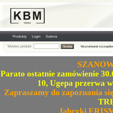
Produkty
Login
Galeria
Wybierz produkt:
Wyszukiwanie szczegółow
SZANOWN
Parato ostatnie zamówienie 30.0
10, Ugepa przerwa w
Zapraszamy do zapoznania się
TRE
fabryki ERIS