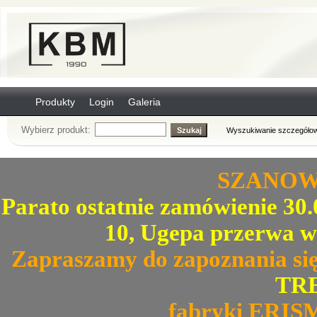
Produkty
Login
Galeria
Wybierz produkt:
Wyszukiwanie szczegółow
SZANOWN
Parato ostatnie zamówienie 30.0
10, Ugepa przerwa w
Zapraszamy do zapoznania się
TRE
fabryki ERIS