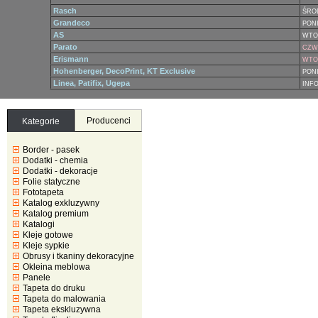
Rasch
ŚRO
Grandeco
PONI
AS
WTO
Parato
CZWA
Erismann
WTOR
Hohenberger, DecoPrint, KT Exclusive
PONI
Linea, Patifix, Ugepa
INF
Producenci
Kategorie
Border - pasek
Dodatki - chemia
Dodatki - dekoracje
Folie statyczne
Fototapeta
Katalog exkluzywny
Katalog premium
Katalogi
Kleje gotowe
Kleje sypkie
Obrusy i tkaniny dekoracyjne
Okleina meblowa
Panele
Tapeta do druku
Tapeta do malowania
Tapeta ekskluzywna