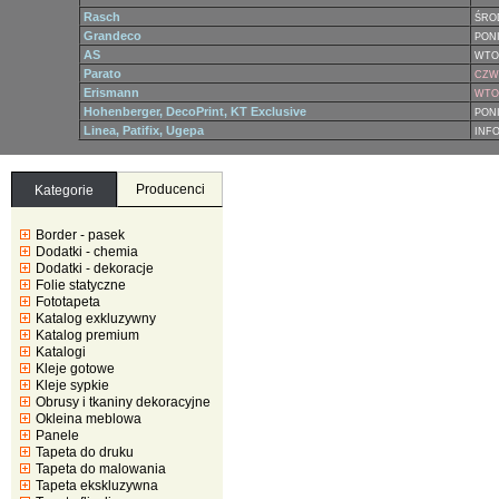
Rasch
ŚRO
Grandeco
PONI
AS
WTO
Parato
CZWA
Erismann
WTOR
Hohenberger, DecoPrint, KT Exclusive
PONI
Linea, Patifix, Ugepa
INF
Producenci
Kategorie
Border - pasek
Dodatki - chemia
Dodatki - dekoracje
Folie statyczne
Fototapeta
Katalog exkluzywny
Katalog premium
Katalogi
Kleje gotowe
Kleje sypkie
Obrusy i tkaniny dekoracyjne
Okleina meblowa
Panele
Tapeta do druku
Tapeta do malowania
Tapeta ekskluzywna