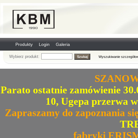
Produkty
Login
Galeria
Wybierz produkt:
Wyszukiwanie szczegółow
SZANOWN
Parato ostatnie zamówienie 30.0
10, Ugepa przerwa w
Zapraszamy do zapoznania się
TRE
fabryki ERIS