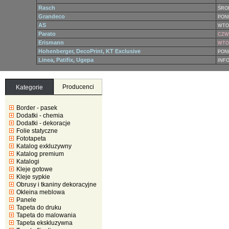
Rasch
ŚRO
Grandeco
PONI
AS
WTO
Parato
CZWA
Erismann
WTOR
Hohenberger, DecoPrint, KT Exclusive
PONI
Linea, Patifix, Ugepa
INF
Producenci
Kategorie
Border - pasek
Dodatki - chemia
Dodatki - dekoracje
Folie statyczne
Fototapeta
Katalog exkluzywny
Katalog premium
Katalogi
Kleje gotowe
Kleje sypkie
Obrusy i tkaniny dekoracyjne
Okleina meblowa
Panele
Tapeta do druku
Tapeta do malowania
Tapeta ekskluzywna