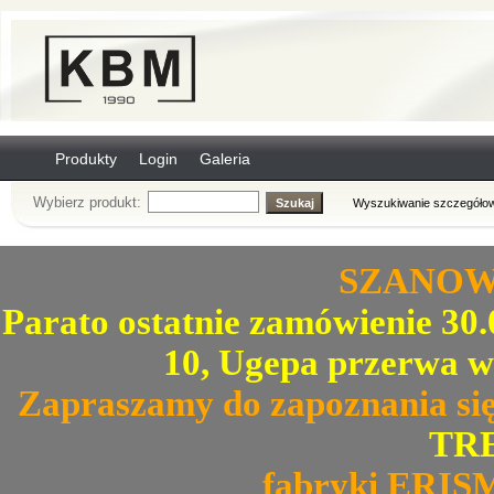
Produkty
Login
Galeria
Wybierz produkt:
Wyszukiwanie szczegółow
SZANOWN
Parato ostatnie zamówienie 30.0
10, Ugepa przerwa w
Zapraszamy do zapoznania się
TRE
fabryki ERIS