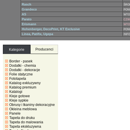
Rasch
ŚRO
Grandeco
PONI
AS
WTO
Parato
CZWA
Erismann
WTOR
Hohenberger, DecoPrint, KT Exclusive
PONI
Linea, Patifix, Ugepa
INF
Producenci
Kategorie
Border - pasek
Dodatki - chemia
Dodatki - dekoracje
Folie statyczne
Fototapeta
Katalog exkluzywny
Katalog premium
Katalogi
Kleje gotowe
Kleje sypkie
Obrusy i tkaniny dekoracyjne
Okleina meblowa
Panele
Tapeta do druku
Tapeta do malowania
Tapeta ekskluzywna