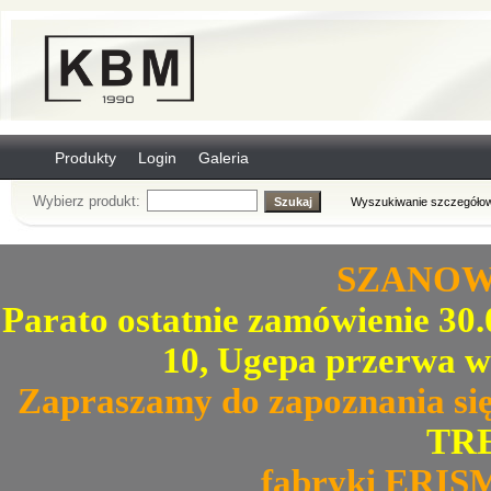
Produkty
Login
Galeria
Wybierz produkt:
Wyszukiwanie szczegółow
SZANOWN
Parato ostatnie zamówienie 30.0
10, Ugepa przerwa w
Zapraszamy do zapoznania się
TRE
fabryki ERIS