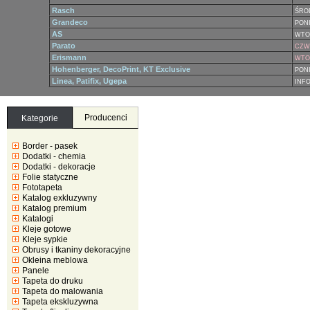
Rasch
ŚRO
Grandeco
PONI
AS
WTO
Parato
CZWA
Erismann
WTOR
Hohenberger, DecoPrint, KT Exclusive
PONI
Linea, Patifix, Ugepa
INF
Producenci
Kategorie
Border - pasek
Dodatki - chemia
Dodatki - dekoracje
Folie statyczne
Fototapeta
Katalog exkluzywny
Katalog premium
Katalogi
Kleje gotowe
Kleje sypkie
Obrusy i tkaniny dekoracyjne
Okleina meblowa
Panele
Tapeta do druku
Tapeta do malowania
Tapeta ekskluzywna