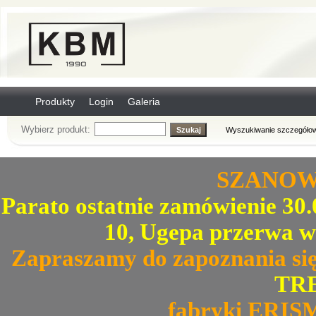
Produkty
Login
Galeria
Wybierz produkt:
Wyszukiwanie szczegółow
SZANOWN
Parato ostatnie zamówienie 30.0
10, Ugepa przerwa w
Zapraszamy do zapoznania się
TRE
fabryki ERIS