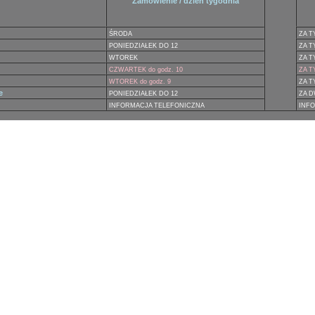
Zamówienie / dzień tygodnia
ŚRODA
ZA T
PONIEDZIAŁEK DO 12
ZA T
WTOREK
ZA 
CZWARTEK do godz. 10
ZA T
WTOREK do godz. 9
ZA 
e
PONIEDZIAŁEK DO 12
ZA 
INFORMACJA TELEFONICZNA
INF