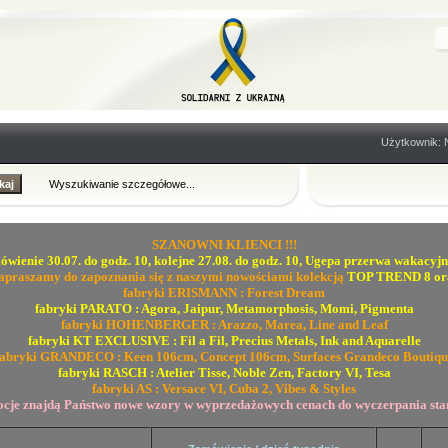
Użytkownik: 
Wyszukiwanie szczegółowe...
SZANOWNI KLIENCI !!!
ówienie 30.07. do godz. 10, kolejne 27.08. do godz. 10, Ugepa przerwa wakacyjn
apraszamy do zapoznania się z naszymi nowościami kolekcją
TOP TREND 8 or
fabryki ERISMANN : Forest Dream
fabryki PARATO : Agora, Jaipur, Metamorphosis, Momi, Pigmenta
fabryki HOHENBERGER : Arazzo, Marea, Line and Leaf
fabryki KT EXCLUSIVE : Fil a Fil, Precius Metals, Ink and Aquarelle
fabryki GRANDECO : Keen 106cm, Concept 106cm, Surfaces Grandeco Boutiqu
fabryki RASCH : Atelier Tisse, Noble Zen, Factory VI, Tesa
fabryki AS : Versace VI, Cuba 2, Vibes & Styles
cje znajdą Państwo nowe wzory w wyprzedażowych cenach do wyczerpania s