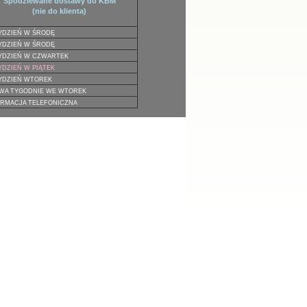
Spodziewane dostawy do KBM
(nie do klienta)
YDZIEŃ W ŚRODĘ
YDZIEŃ W ŚRODĘ
TYDZIEŃ W CZWARTEK
YDZIEŃ W PIĄTEK
TYDZIEŃ WTOREK
DWA TYGODNIE WE WTOREK
ORMACJA TELEFONICZNA