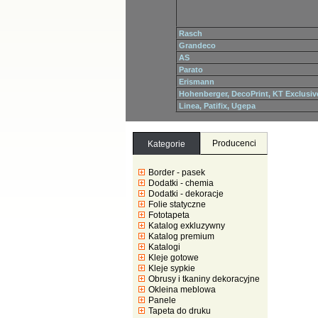
Rasch
Grandeco
AS
Parato
Erismann
Hohenberger, DecoPrint, KT Exclusiv
Linea, Patifix, Ugepa
Producenci
Kategorie
Border - pasek
Dodatki - chemia
Dodatki - dekoracje
Folie statyczne
Fototapeta
Katalog exkluzywny
Katalog premium
Katalogi
Kleje gotowe
Kleje sypkie
Obrusy i tkaniny dekoracyjne
Okleina meblowa
Panele
Tapeta do druku