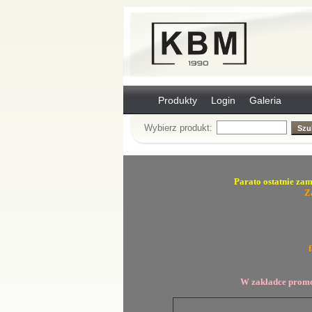
Produkty
Login
Galeria
Wybierz produkt:
Parato ostatnie zam
Z
W zakładce promo