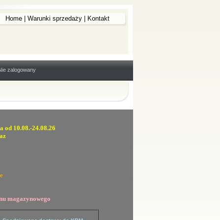
Home
|
Warunki sprzedaży
|
Kontakt
Nie zalogowany
a od 10.08.-24.08.26
az
e
tanu magazynowego