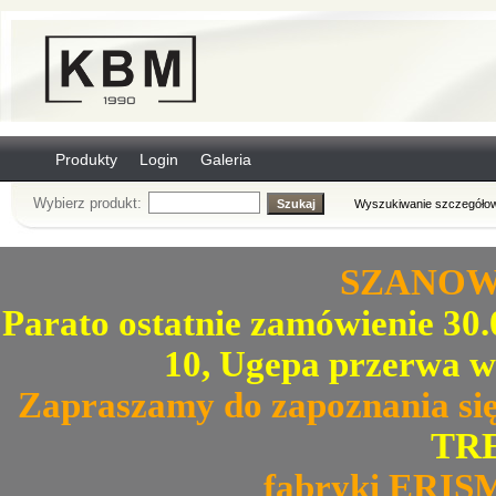
Produkty
Login
Galeria
Wybierz produkt:
Wyszukiwanie szczegółow
SZANOWN
Parato ostatnie zamówienie 30.0
10, Ugepa przerwa w
Zapraszamy do zapoznania się
TRE
fabryki ERIS