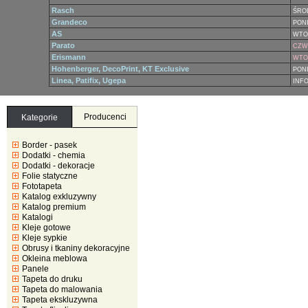
Rasch
ŚRO
Grandeco
PONI
AS
WTO
Parato
CZWA
Erismann
WTOR
Hohenberger, DecoPrint, KT Exclusive
PONI
Linea, Patifix, Ugepa
INF
Producenci
Kategorie
Border - pasek
Dodatki - chemia
Dodatki - dekoracje
Folie statyczne
Fototapeta
Katalog exkluzywny
Katalog premium
Katalogi
Kleje gotowe
Kleje sypkie
Obrusy i tkaniny dekoracyjne
Okleina meblowa
Panele
Tapeta do druku
Tapeta do malowania
Tapeta ekskluzywna