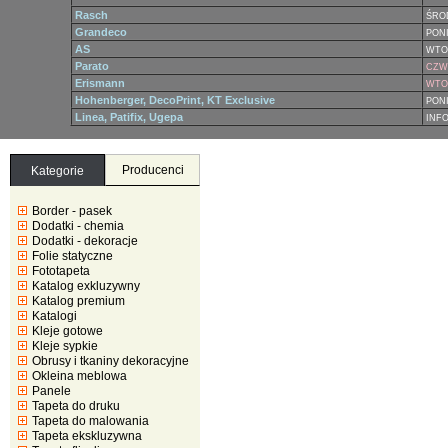
Rasch
ŚRO
Grandeco
PONI
AS
WTO
Parato
CZWA
Erismann
WTOR
Hohenberger, DecoPrint, KT Exclusive
PONI
Linea, Patifix, Ugepa
INF
Producenci
Kategorie
Border - pasek
Dodatki - chemia
Dodatki - dekoracje
Folie statyczne
Fototapeta
Katalog exkluzywny
Katalog premium
Katalogi
Kleje gotowe
Kleje sypkie
Obrusy i tkaniny dekoracyjne
Okleina meblowa
Panele
Tapeta do druku
Tapeta do malowania
Tapeta ekskluzywna