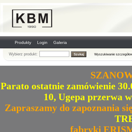
Produkty
Login
Galeria
Wybierz produkt:
Wyszukiwanie szczegółow
SZANOWN
Parato ostatnie zamówienie 30.0
10, Ugepa przerwa w
Zapraszamy do zapoznania się
TRE
fabryki ERIS